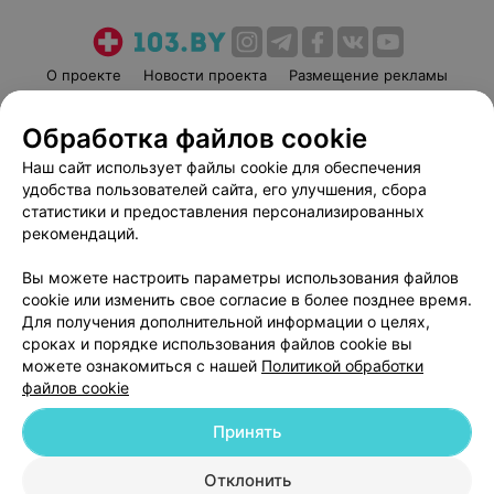
О проекте
Новости проекта
Размещение рекламы
Медицинский маркетинг
Публичный договор
Обработка файлов cookie
Пользовательское соглашение
Способы оплаты
Наш сайт использует файлы cookie для обеспечения
Вакансии
Партнеры
удобства пользователей сайта, его улучшения, сбора
Написать руководителю 103.by
статистики и предоставления персонализированных
Написать в поддержку
рекомендаций.
Персональные настройки cookie
Вы можете настроить параметры использования файлов
Обработка персональных данных
cookie или изменить свое согласие в более позднее время.
Для получения дополнительной информации о целях,
сроках и порядке использования файлов cookie вы
можете ознакомиться с нашей
Политикой обработки
файлов cookie
Принять
© 2026 ООО «Артокс Лаб», УНП 191700409
| 220012, Республика Беларусь,
г. Минск, улица Толбухина, 2, пом. 16 | help@103.by
Отклонить