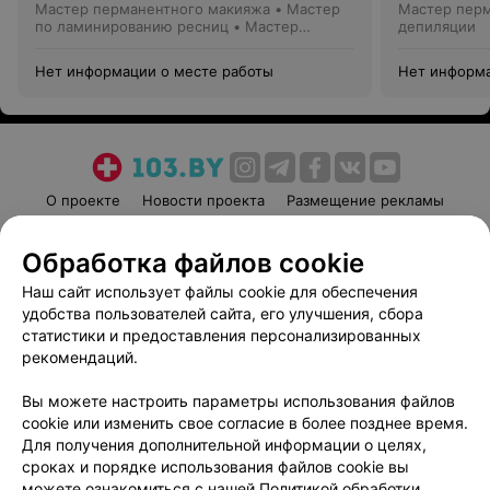
Мастер перманентного макияжа • Мастер
Мастер перм
по ламинированию ресниц • Мастер
депиляции
депиляции • Бровист
Нет информации о месте работы
Нет информа
О проекте
Новости проекта
Размещение рекламы
Медицинский маркетинг
Публичный договор
Обработка файлов cookie
Пользовательское соглашение
Способы оплаты
Наш сайт использует файлы cookie для обеспечения
Вакансии
Партнеры
удобства пользователей сайта, его улучшения, сбора
Написать руководителю 103.by
статистики и предоставления персонализированных
Написать в поддержку
рекомендаций.
Персональные настройки cookie
Вы можете настроить параметры использования файлов
Обработка персональных данных
cookie или изменить свое согласие в более позднее время.
Для получения дополнительной информации о целях,
сроках и порядке использования файлов cookie вы
можете ознакомиться с нашей
Политикой обработки