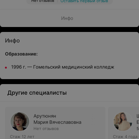
Нет отзывов
Оставить первый отзыв
Инфо
Инфо
Образование:
1996 г. — Гомельский медицинский колледж
Другие специалисты
Арутюнян
Мария Вячеславовна
Нет отзывов
5
Стаж 12 лет
Стаж 4 года