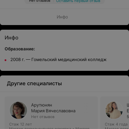
Нет отзывов
Оставить первый отзыв
Инфо
Инфо
Образование:
2008 г. — Гомельский медицинский колледж
Другие специалисты
Арутюнян
Мария Вячеславовна
Нет отзывов
5
Стаж 12 лет
Стаж 4 года
Мастер перманентного макияжа • Мастер
Мастер перм