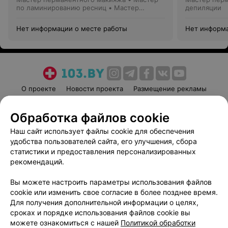
по ламинированию ресниц • Мастер
депиляции
депиляции • Бровист
Нет информации о месте работы
Нет информа
О проекте
Новости проекта
Размещение рекламы
Медицинский маркетинг
Публичный договор
Обработка файлов cookie
Пользовательское соглашение
Способы оплаты
Наш сайт использует файлы cookie для обеспечения
Вакансии
Партнеры
удобства пользователей сайта, его улучшения, сбора
Написать руководителю 103.by
статистики и предоставления персонализированных
Написать в поддержку
рекомендаций.
Персональные настройки cookie
Вы можете настроить параметры использования файлов
Обработка персональных данных
cookie или изменить свое согласие в более позднее время.
Для получения дополнительной информации о целях,
сроках и порядке использования файлов cookie вы
можете ознакомиться с нашей
Политикой обработки