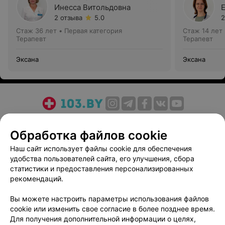
Инесса Витольдовна
2 отзыва
5.0
2
Стаж 36 лет
•
Первая категория
Стаж 14 лет
Терапевт
Терапевт
Эксана
Эксана
О проекте
Новости проекта
Размещение рекламы
Обработка файлов cookie
Медицинский маркетинг
Публичный договор
Пользовательское соглашение
Способы оплаты
Наш сайт использует файлы cookie для обеспечения
удобства пользователей сайта, его улучшения, сбора
Вакансии
Партнеры
статистики и предоставления персонализированных
Написать руководителю 103.by
рекомендаций.
Написать в поддержку
Вы можете настроить параметры использования файлов
Персональные настройки cookie
cookie или изменить свое согласие в более позднее время.
Обработка персональных данных
Для получения дополнительной информации о целях,