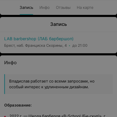
Запись
Инфо
Отзывы
На карте
Запись
LAB barbershop (ЛАБ барбершоп)
Брест, наб. Франциска Скорины, 4
до 21:00
Инфо
Владислав работает со всеми запросами, но
особый интерес к удлиненным дизайнам.
Образование:
2022 г. — Школа барберов «B-School (Би-скул)», г.