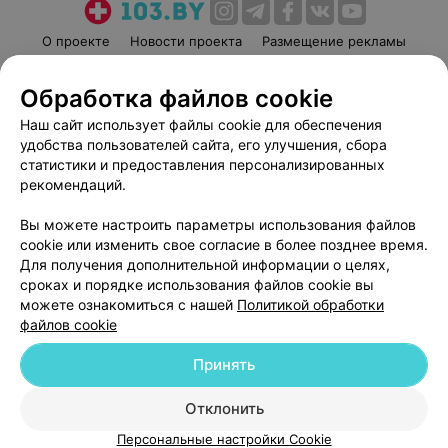
О проекте
Новости проекта
Размещение рекламы
Медицинский маркетинг
Публичный договор
Обработка файлов cookie
Пользовательское соглашение
Способы оплаты
Наш сайт использует файлы cookie для обеспечения
Вакансии
Партнеры
удобства пользователей сайта, его улучшения, сбора
Написать руководителю 103.by
статистики и предоставления персонализированных
Написать в поддержку
рекомендаций.
Персональные настройки cookie
Вы можете настроить параметры использования файлов
Обработка персональных данных
cookie или изменить свое согласие в более позднее время.
Для получения дополнительной информации о целях,
сроках и порядке использования файлов cookie вы
можете ознакомиться с нашей
Политикой обработки
файлов cookie
Принять
© 2026 ООО «Артокс Лаб», УНП 191700409
| 220012, Республика Беларусь,
г. Минск, улица Толбухина, 2, пом. 16 | help@103.by
Отклонить
Служба поддержки
+375 291212755
Персональные настройки Cookie