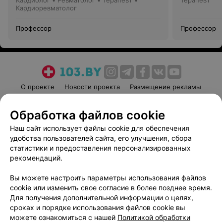
Кардиолог • Ревматолог • Терапевт •
Терапевт
Кардиоревматолог
Профессор
Профессор
О проекте
Новости проекта
Размещение рекламы
Медицинский маркетинг
Публичный договор
Обработка файлов cookie
Пользовательское соглашение
Способы оплаты
Наш сайт использует файлы cookie для обеспечения
Вакансии
Партнеры
удобства пользователей сайта, его улучшения, сбора
Написать руководителю 103.by
статистики и предоставления персонализированных
Написать в поддержку
рекомендаций.
Персональные настройки cookie
Вы можете настроить параметры использования файлов
Обработка персональных данных
cookie или изменить свое согласие в более позднее время.
Для получения дополнительной информации о целях,
сроках и порядке использования файлов cookie вы
можете ознакомиться с нашей
Политикой обработки