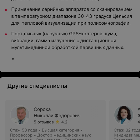
Применение серийных аппаратов со сканированием
в температурном диапазоне 30-43 градуса Цельсия
для тепловой визуализации при полисомнографии.
Портативных (наручных) GPS-холтеров щума,
вибрации, гамма излучения с дистанционной
мультимедийной обработкой первичных данных.
Другие специалисты
Сорока
Николай Федорович
5 отзывов
4.2
4
Стаж 53 года
•
Высшая категория
•
Стаж 32 год
Профессор • Доктор медицинских наук
Кандидат ме