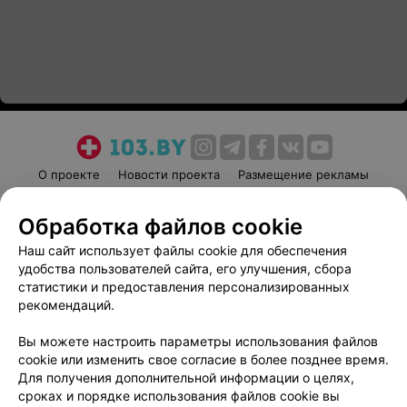
О проекте
Новости проекта
Размещение рекламы
Медицинский маркетинг
Публичный договор
Обработка файлов cookie
Пользовательское соглашение
Способы оплаты
Наш сайт использует файлы cookie для обеспечения
Вакансии
Партнеры
удобства пользователей сайта, его улучшения, сбора
Написать руководителю 103.by
статистики и предоставления персонализированных
Написать в поддержку
рекомендаций.
Персональные настройки cookie
Вы можете настроить параметры использования файлов
Обработка персональных данных
cookie или изменить свое согласие в более позднее время.
Для получения дополнительной информации о целях,
сроках и порядке использования файлов cookie вы