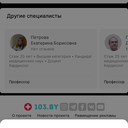
Другие специалисты
Петрова
Екатерина Борисовна
Нет отзывов
1
Стаж 20 лет
•
Высшая категория
•
Кандидат
Стаж 25 лет
медицинских наук • Доцент
медицинских
Кардиолог
Кардиолог
Профессор
Профессор
О проекте
Новости проекта
Размещение рекламы
Медицинский маркетинг
Публичный договор