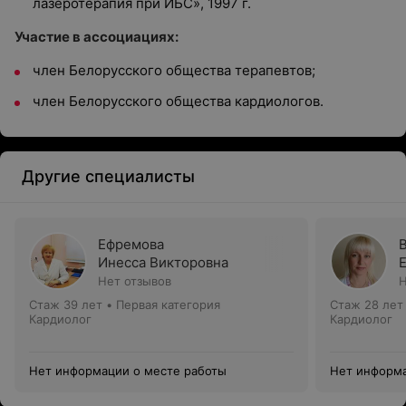
лазеротерапия при ИБС», 1997 г.
Участие в ассоциациях:
член Белорусского общества терапевтов;
член Белорусского общества кардиологов.
Другие специалисты
Ефремова
Инесса Викторовна
Нет отзывов
Н
Стаж 39 лет
•
Первая категория
Стаж 28 лет
Кардиолог
Кардиолог
Нет информации о месте работы
Нет информа