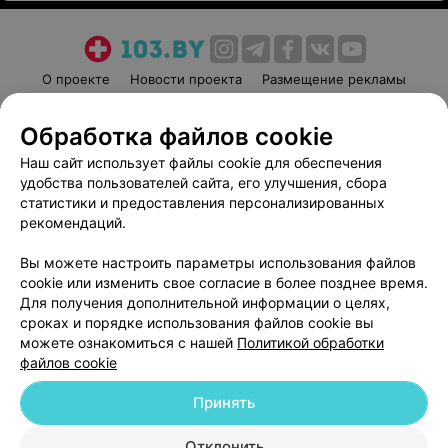
О проекте
Новости проекта
Размещение рекламы
Медицинский маркетинг
Публичный договор
Обработка файлов cookie
Пользовательское соглашение
Способы оплаты
Наш сайт использует файлы cookie для обеспечения
Вакансии
Партнеры
удобства пользователей сайта, его улучшения, сбора
Написать руководителю 103.by
статистики и предоставления персонализированных
Написать в поддержку
рекомендаций.
Персональные настройки cookie
Вы можете настроить параметры использования файлов
Обработка персональных данных
cookie или изменить свое согласие в более позднее время.
Для получения дополнительной информации о целях,
сроках и порядке использования файлов cookie вы
можете ознакомиться с нашей
Политикой обработки
файлов cookie
Принять
© 2026 ООО «Артокс Лаб», УНП 191700409
| 220012, Республика Беларусь,
г. Минск, улица Толбухина, 2, пом. 16 | help@103.by
Отклонить