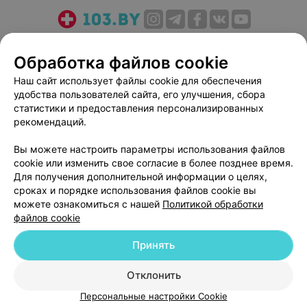
О проекте
Новости проекта
Размещение рекламы
Обработка файлов cookie
Медицинский маркетинг
Публичный договор
Пользовательское соглашение
Способы оплаты
Наш сайт использует файлы cookie для обеспечения
удобства пользователей сайта, его улучшения, сбора
Вакансии
Партнеры
статистики и предоставления персонализированных
Написать руководителю 103.by
рекомендаций.
Написать в поддержку
Вы можете настроить параметры использования файлов
Персональные настройки cookie
cookie или изменить свое согласие в более позднее время.
Обработка персональных данных
Для получения дополнительной информации о целях,
сроках и порядке использования файлов cookie вы
можете ознакомиться с нашей
Политикой обработки
файлов cookie
Принять
© 2026 ООО «Артокс Лаб», УНП 191700409
| 220012, Республика Беларусь,
Отклонить
г. Минск, улица Толбухина, 2, пом. 16 | help@103.by
Персональные настройки Cookie