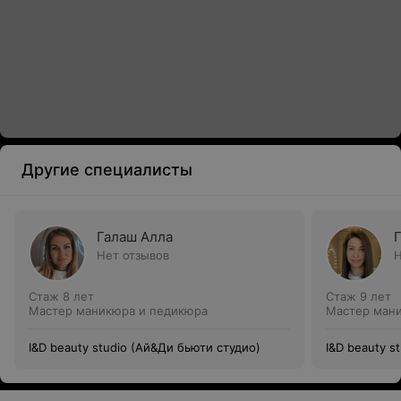
Другие специалисты
Галаш Алла
Нет отзывов
Н
Стаж 8 лет
Стаж 9 лет
Мастер маникюра и педикюра
Мастер ман
I&D beauty studio (Ай&Ди бьюти студио)
I&D beauty s