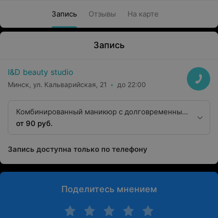
Запись
Отзывы
На карте
Запись
I&D beauty studio
Минск, ул. Кальварийская, 21
до 22:00
Комбинированный маникюр с долговременным
покрытием однотонным
от 90 руб.
Запись доступна только по телефону
Поделитесь мнением