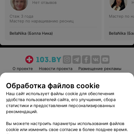
Нет отзывов
Н
Стаж 3 года
Мастер по 
Мастер по наращиванию ресниц
BellaNika (Бэлла Ника)
BellaNika (Б
О проекте
Новости проекта
Размещение рекламы
Медицинский маркетинг
Публичный договор
Обработка файлов cookie
Пользовательское соглашение
Способы оплаты
Наш сайт использует файлы cookie для обеспечения
Вакансии
Партнеры
удобства пользователей сайта, его улучшения, сбора
Написать руководителю 103.by
статистики и предоставления персонализированных
Написать в поддержку
рекомендаций.
Персональные настройки cookie
Вы можете настроить параметры использования файлов
Обработка персональных данных
cookie или изменить свое согласие в более позднее время.