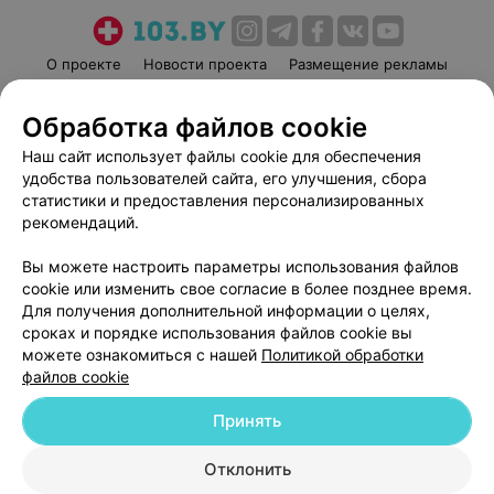
О проекте
Новости проекта
Размещение рекламы
Медицинский маркетинг
Публичный договор
Обработка файлов cookie
Пользовательское соглашение
Способы оплаты
Наш сайт использует файлы cookie для обеспечения
Вакансии
Партнеры
удобства пользователей сайта, его улучшения, сбора
Написать руководителю 103.by
статистики и предоставления персонализированных
Написать в поддержку
рекомендаций.
Персональные настройки cookie
Вы можете настроить параметры использования файлов
Обработка персональных данных
cookie или изменить свое согласие в более позднее время.
Для получения дополнительной информации о целях,
сроках и порядке использования файлов cookie вы
можете ознакомиться с нашей
Политикой обработки
файлов cookie
Принять
© 2026 ООО «Артокс Лаб», УНП 191700409
| 220012, Республика Беларусь,
г. Минск, улица Толбухина, 2, пом. 16 | help@103.by
Отклонить