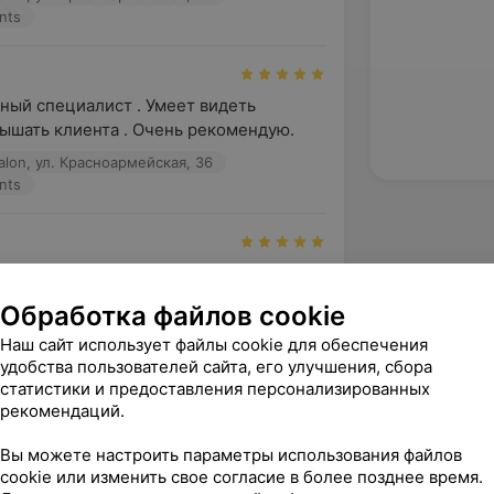
nts
ный специалист . Умеет видеть 
ышать клиента . Очень рекомендую.
alon, ул. Красноармейская, 36
nts
бо! Получила большое удовольствие от 
ательно вернусь ещё.
Обработка файлов cookie
alon, ул. Красноармейская, 36
Наш сайт использует файлы cookie для обеспечения
nts
удобства пользователей сайта, его улучшения, сбора
статистики и предоставления персонализированных
зать ещё
рекомендаций.
Вы можете настроить параметры использования файлов
cookie или изменить свое согласие в более позднее время.