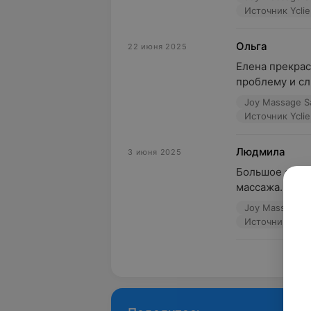
Источник Yclie
Ольга
22 июня 2025
Елена прекрас
проблему и сл
Joy Massage S
Источник Yclie
Людмила
3 июня 2025
Большое спаси
массажа. Обяз
Joy Massage S
Источник Yclie
Пока