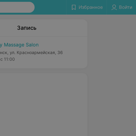
Избранное
Войти
Запись
y Massage Salon
нск, ул. Красноармейская, 36
с 11:00