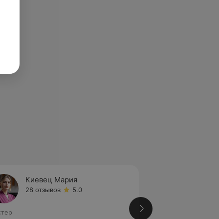
Киевец Мария
Феклу
28 отзывов
5.0
27 отз
стер
Мастер