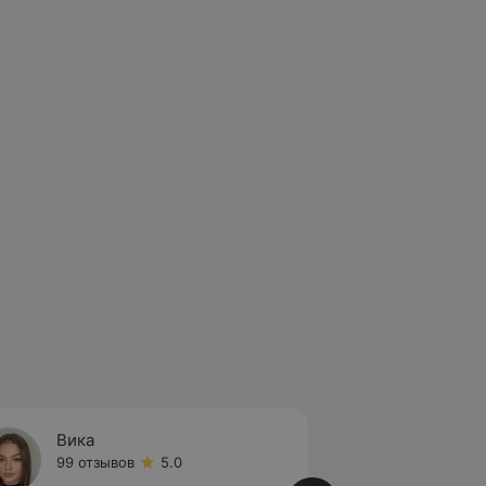
Вика
Валер
99 отзывов
5.0
45 отз