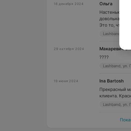
Ольга
16 декабря 2024
Настенька, дав
довольна ваше
Это то, что мне
Lashband, ул. 
Макаревич Ок
29 октября 2024
????
Lashband, ул. 
Ina Bartosh
19 июня 2024
Прекрасный ма
клиента. Крас
Lashband, ул. 
Пока