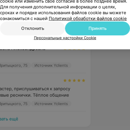
cookie или изменить свое согласие в более позднее время.
Для получения дополнительной информации о целях,
но у вас не была и осталась очень 
сроках и порядке использования файлов cookie вы можете
й работой. Реснички выглядят как свои. 
ознакомиться с нашей
Политикой обработки файлов cookie
 и на...
Отклонить
Принять
Притыцкого, 75
Источник Yclients
Персональные настройки Cookie
сана Александровна
Притыцкого, 75
Источник Yclients
стер, прислушиваться к запросу 
ивые реснички. Тёплое общение
Притыцкого, 75
Источник Yclients
зать ещё