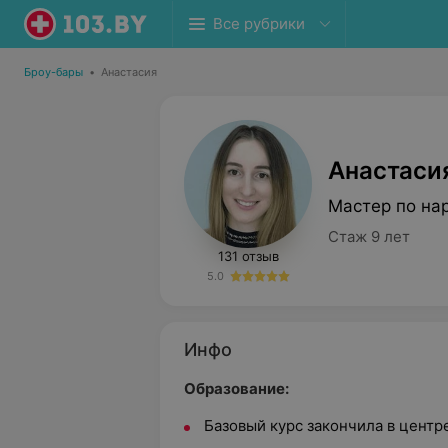
Все рубрики
Броу-бары
•
Анастасия
Анастаси
Мастер по на
Стаж 9 лет
131 отзыв
5.0
Инфо
Образование:
Базовый курс закончила в центр