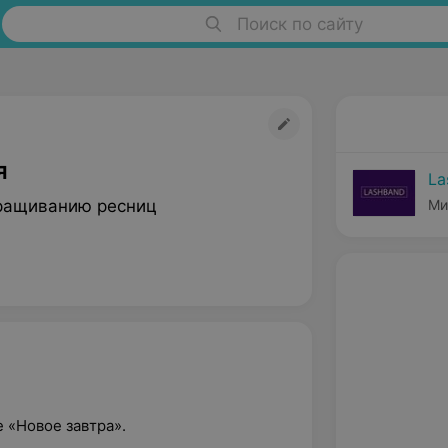
Поиск по сайту
я
La
ращиванию ресниц
Ми
е «Новое завтра».