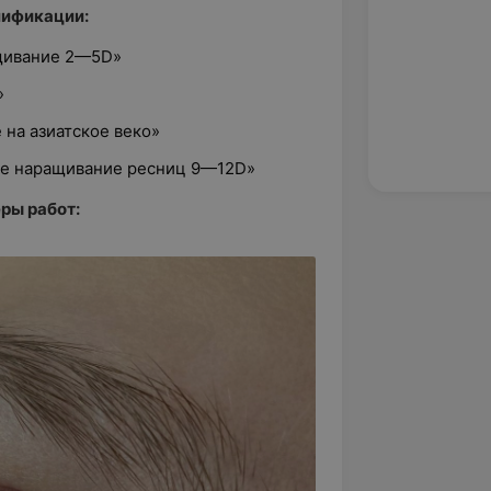
лификации:
ащивание 2—5D»
»
на азиатское веко»
ое наращивание ресниц 9—12D»
ры работ: