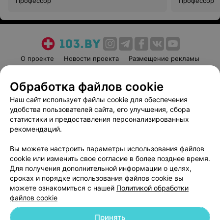
Профессор
Профессор
О проекте
Новости проекта
Размещение рекламы
Медицинский маркетинг
Публичный договор
Обработка файлов cookie
Пользовательское соглашение
Способы оплаты
Наш сайт использует файлы cookie для обеспечения
Вакансии
Партнеры
удобства пользователей сайта, его улучшения, сбора
Написать руководителю 103.by
статистики и предоставления персонализированных
Написать в поддержку
рекомендаций.
Персональные настройки cookie
Вы можете настроить параметры использования файлов
Обработка персональных данных
cookie или изменить свое согласие в более позднее время.
Для получения дополнительной информации о целях,
сроках и порядке использования файлов cookie вы
можете ознакомиться с нашей
Политикой обработки
файлов cookie
Принять