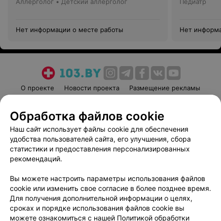
Аллерголог • Детский аллерголог
Педиатр
Нет информации о месте работы
Нет информа
О проекте
Новости проекта
Размещение рекламы
Медицинский маркетинг
Публичный договор
Обработка файлов cookie
Пользовательское соглашение
Способы оплаты
Наш сайт использует файлы cookie для обеспечения
Вакансии
Партнеры
удобства пользователей сайта, его улучшения, сбора
Написать руководителю 103.by
статистики и предоставления персонализированных
Написать в поддержку
рекомендаций.
Персональные настройки cookie
Вы можете настроить параметры использования файлов
Обработка персональных данных
cookie или изменить свое согласие в более позднее время.
Для получения дополнительной информации о целях,
сроках и порядке использования файлов cookie вы
можете ознакомиться с нашей
Политикой обработки