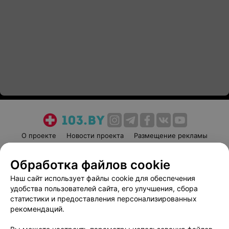
О проекте
Новости проекта
Размещение рекламы
Медицинский маркетинг
Публичный договор
Обработка файлов cookie
Пользовательское соглашение
Способы оплаты
Наш сайт использует файлы cookie для обеспечения
Вакансии
Партнеры
удобства пользователей сайта, его улучшения, сбора
Написать руководителю 103.by
статистики и предоставления персонализированных
Написать в поддержку
рекомендаций.
Персональные настройки cookie