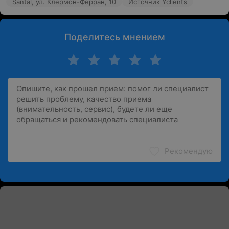
Santal, ул. Клермон-Ферран, 10
Источник Yclients
Поделитесь мнением
Рекомендую