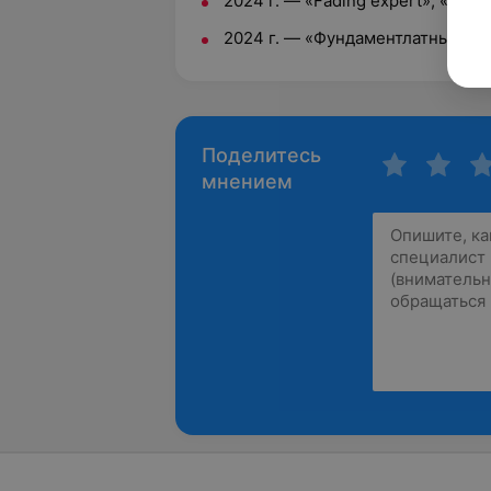
2024 г. — «Fading expert», «Textu
2024 г. — «Фундаментлатный бл
Поделитесь
мнением