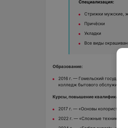
Специализация:
Стрижки мужские, ж
Причёски
Укладки
Все виды окрашиван
Образование:
2016 г. — Гомельский государс
колледж бытового обслуживани
Курсы, повышение квалификации:
2017 г. — «Основы колористики
2022 г. — «Сложные техники ок