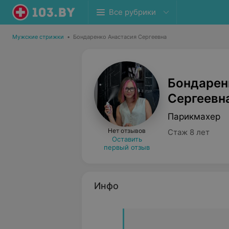
Все рубрики
Мужские стрижки
•
Бондаренко Анастасия Сергеевна
Бондарен
Сергеевн
Парикмахер
Нет отзывов
Стаж 8 лет
Оставить
первый отзыв
Инфо