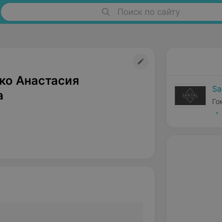
Поиск по сайту
ко Анастасия
Sa
а
Го