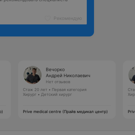
Рекомендую
Вечорко
Андрей Николаевич
Нет отзывов
Стаж 20 лет
•
Первая категория
Ста
Хирург • Детский хирург
Хир
р)
Prive medical centre (Прайв медикал центр)
Pri