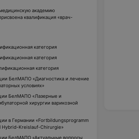
ю медицинскую академию
присвоена квалификация «врач-
лификационная категория
лификационная категория
алификационная категория
ации БелМАПО «Диагностика и лечение
латорных условиях»
ации БелМАПО «Лазерные и
мбулаторной хирургии варикозной
ции в Германии «Fortbildungsprogramm
d Hybrid-Kreislauf-Chirurgie»
ации БелМАПО «Актуальные вопросы