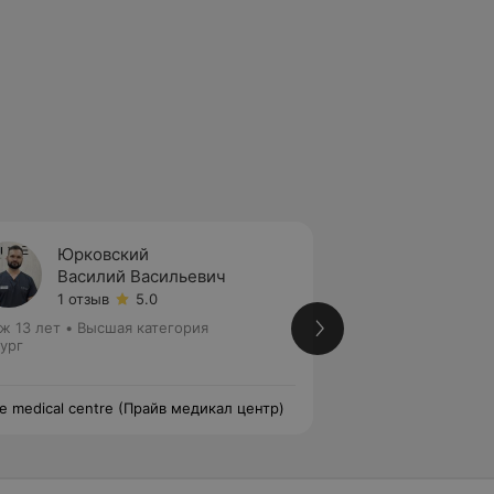
Юрковский
Корот
Василий Васильевич
Натал
1 отзыв
5.0
Нет от
ж 13 лет
•
Высшая категория
Стаж 10 лет
•
Перв
ург
Хирург
ve medical centre (Прайв медикал центр)
Prive medical cent