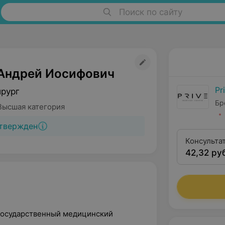
Поиск по сайту
Андрей Иосифович
Pr
ирург
Бр
Высшая категория
твержден
Консульта
42,32 ру
 государственный медицинский