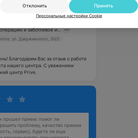
Отклонить
Принять
вержден
Персональные настройки Cookie
 благодарность врачу-флебологу 
ю Иосифовичу за качественно 
перацию и заботливое и...
centre, ул. Дзержинского, 50/2
нь! Благодарим Вас за отзыв о работе 
та нашего центра. С уважением 
ий центр Prive.