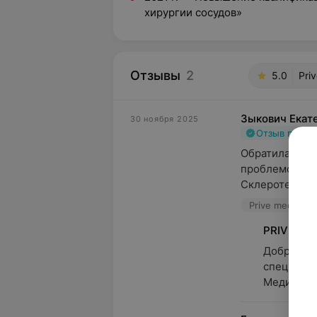
хирургии сосудов»
Отзывы
2
5.0
Pri
Зыкович Екат
30 ноября 2025
Отзыв подт
Обратилась к 
проблемой вен 
Склеротерапия
Prive medical 
PRIVE
Добрый де
специалис
Медицинск