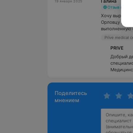
Галина
19 января 2025
Отзыв подт
Хочу выразить
Орловцу Андре
выполненную о
Prive medical 
PRIVE
Добрый де
специалис
Медицинск
Поделитесь
мнением