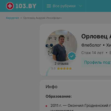
Все рубрики
Хирургия
•
Орловец Андрей Иосифович
Орловец 
Флеболог • Х
Стаж 14 лет • 
Профиль под
2 отзыва
5.0
Инфо
Образование:
2011 г. — Окончил Гродненский
университет