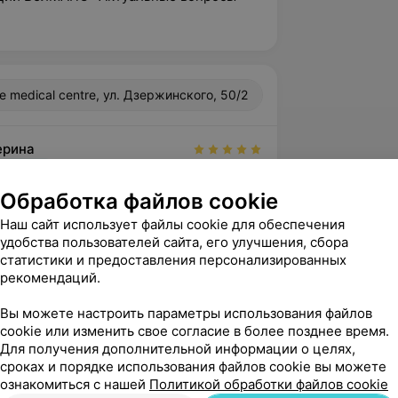
ve medical centre, ул. Дзержинского, 50/2
ерина
вержден
врачу Арлавец Андрею Иосифовичу с 
Обработка файлов cookie
на ногах, и не пожалела! 
Наш сайт использует файлы cookie для обеспечения
 проведена мастерски:...
удобства пользователей сайта, его улучшения, сбора
centre, ул. Дзержинского, 50/2
статистики и предоставления персонализированных
рекомендаций.
Вы можете настроить параметры использования файлов
нь! Благодарим Вас за отзыв о работе 
cookie или изменить свое согласие в более позднее время.
та нашего центра. С уважением 
Для получения дополнительной информации о целях,
ий центр Prive.
сроках и порядке использования файлов cookie вы можете
ознакомиться с нашей
Политикой обработки файлов cookie