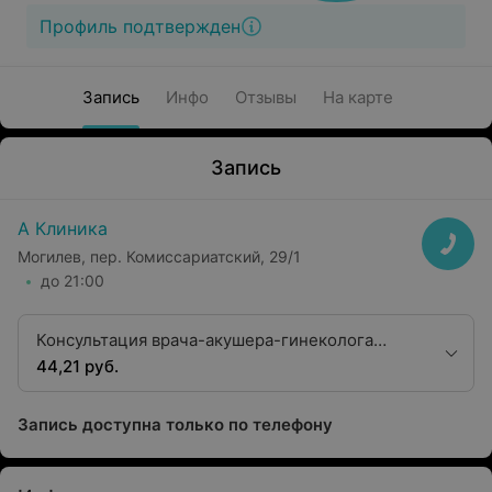
Профиль подтвержден
Запись
Инфо
Отзывы
На карте
Запись
А Клиника
Могилев, пер. Комиссариатский, 29/1
до 21:00
Консультация врача-акушера-гинеколога
(детского) первой квалификационной
44,21 руб.
категории
Запись доступна только по телефону