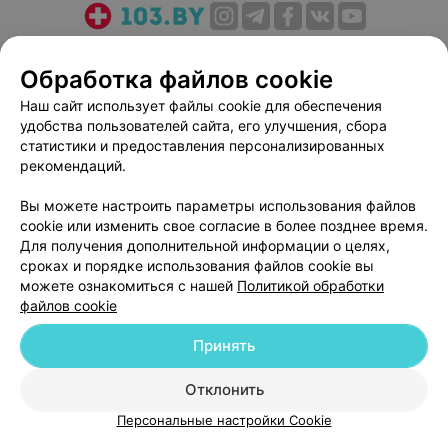
О проекте
Новости проекта
Размещение рекламы
Обработка файлов cookie
Медицинский маркетинг
Публичный договор
Пользовательское соглашение
Способы оплаты
Наш сайт использует файлы cookie для обеспечения
удобства пользователей сайта, его улучшения, сбора
Вакансии
Партнеры
статистики и предоставления персонализированных
Написать руководителю 103.by
рекомендаций.
Написать в поддержку
Вы можете настроить параметры использования файлов
Персональные настройки cookie
cookie или изменить свое согласие в более позднее время.
Обработка персональных данных
Для получения дополнительной информации о целях,
сроках и порядке использования файлов cookie вы
можете ознакомиться с нашей
Политикой обработки
файлов cookie
Принять
© 2026 ООО «Артокс Лаб», УНП 191700409
| 220012, Республика Беларусь,
Отклонить
г. Минск, улица Толбухина, 2, пом. 16 | help@103.by
Персональные настройки Cookie
Служба поддержки
+375 291212755