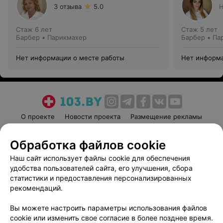
3 отзыва
5.0
Н
Стаж 6 лет
Стаж 5 лет
Барбер • Парикмахер
Барбер • Па
Нет информации о месте работы
Нет информа
О проекте
Новости проекта
Размещение рекламы
Медицинский маркетинг
Публичный договор
Обработка файлов cookie
Пользовательское соглашение
Способы оплаты
Наш сайт использует файлы cookie для обеспечения
Вакансии
Партнеры
удобства пользователей сайта, его улучшения, сбора
Написать руководителю 103.by
статистики и предоставления персонализированных
Написать в поддержку
рекомендаций.
Персональные настройки cookie
Вы можете настроить параметры использования файлов
Обработка персональных данных
cookie или изменить свое согласие в более позднее время.