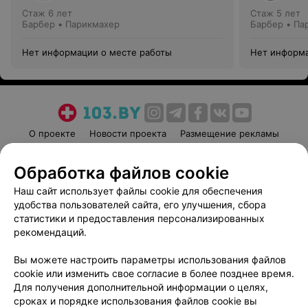
Стаж 6 лет
Стаж 5 лет
Барбер • Парикмахер
Барбер • Па
Нет информации о месте работы
Нет информа
О проекте
Новости проекта
Размещение рекламы
Медицинский маркетинг
Публичный договор
Обработка файлов cookie
Пользовательское соглашение
Способы оплаты
Наш сайт использует файлы cookie для обеспечения
Вакансии
Партнеры
удобства пользователей сайта, его улучшения, сбора
Написать руководителю 103.by
статистики и предоставления персонализированных
Написать в поддержку
рекомендаций.
Персональные настройки cookie
Вы можете настроить параметры использования файлов
Обработка персональных данных
cookie или изменить свое согласие в более позднее время.
Для получения дополнительной информации о целях,
сроках и порядке использования файлов cookie вы