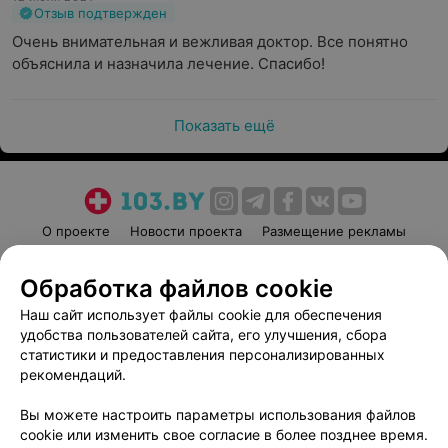
Отзыв подтвержден
Очень внимательная и вежливая доктор. Все понятно 
объяснила и назначила лечение. Спасибо!
Показать ещё
О проекте
Новости проекта
Размещение рекламы
Медицинский маркетинг
Публичный договор
Обработка файлов cookie
Пользовательское соглашение
Способы оплаты
Наш сайт использует файлы cookie для обеспечения
Вакансии
Партнеры
удобства пользователей сайта, его улучшения, сбора
Написать руководителю 103.by
статистики и предоставления персонализированных
Написать в поддержку
рекомендаций.
Персональные настройки cookie
Вы можете настроить параметры использования файлов
Обработка персональных данных
cookie или изменить свое согласие в более позднее время.