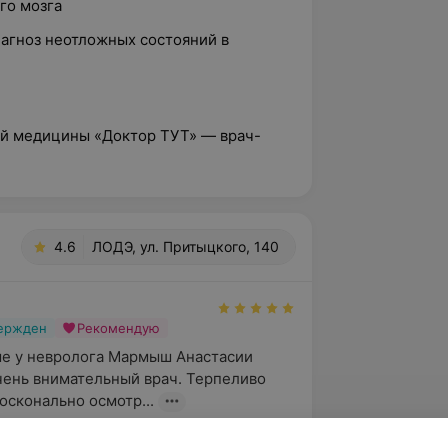
го мозга
агноз неотложных состояний в
ной медицины «Доктор ТУТ» — врач-
4.6
ЛОДЭ, ул. Притыцкого, 140
вержден
Рекомендую
е у невролога Мармыш Анастасии 
ень внимательный врач. Терпеливо 
осконально осмотр...
тыцкого, 140