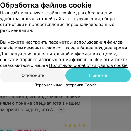
Обработка файлов cookie
Наш сайт использует файлы cookie для обеспечения
нь, Татьяна! Благодарим Вас за отзыв о 
удобства пользователей сайта, его улучшения, сбора
ециалиста нашего центра. Для нас 
статистики и предоставления персонализированных
обы пациенту была ока...
рекомендаций.
Вы можете настроить параметры использования файлов
cookie или изменить свое согласие в более позднее время.
вержден
Для получения дополнительной информации о целях,
 обращалась к неврологу Мармыш 
сроках и порядке использования файлов cookie вы можете
реевне. Хочу выразить благодарность 
ознакомиться с нашей
Политикой обработки файлов cookie
профессионализ...
Отклонить
Принять
тыцкого, 140
Персональные настройки Cookie
нь! Спасибо, что поделились своими 
иями о приеме специалиста в нашем 
м приятно видеть, что А...