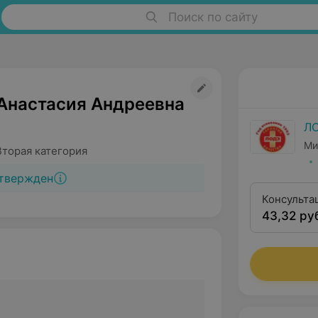
Поиск по сайту
настасия Андреевна
Л
Ми
Вторая категория
твержден
Консульта
43,32 ру
квалифика