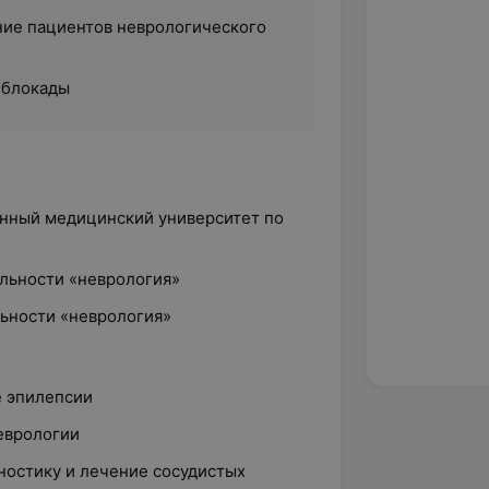
ние пациентов неврологического
 блокады
енный медицинский университет по
»
альности «неврология»
льности «неврология»
е эпилепсии
еврологии
гностику и лечение сосудистых