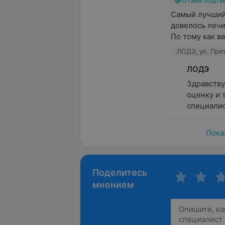
Отзыв подт
Самый лучший 
довелось лечи
По тому как ве
ЛОДЭ, ул. При
ЛОДЭ
Здравству
оценку и 
специалис
Пока
Поделитесь
мнением