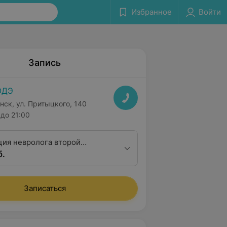
Избранное
Войти
Запись
ОДЭ
нск, ул. Притыцкого, 140
до 21:00
ция невролога второй
б.
ционной категории
Записаться