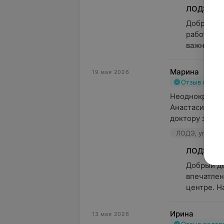
ЛОДЭ
Добрый де
работе сп
важно, чт
Марина
19 мая 2026
Отзыв подт
Неоднократно
Анастасии Анд
доктору за её 
ЛОДЭ, ул. При
ЛОДЭ
Добрый де
впечатлен
центре. На
Ирина
13 мая 2026