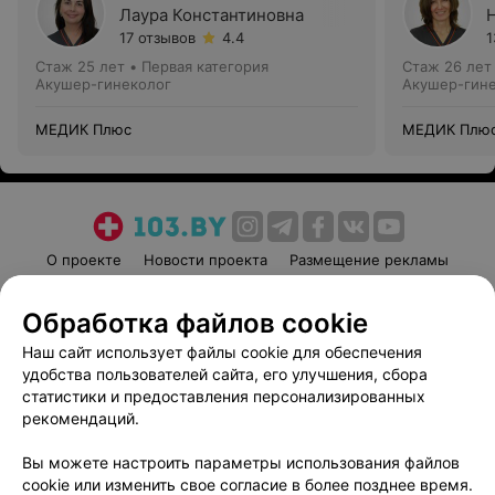
Лаура Константиновна
17 отзывов
4.4
1
Стаж 25 лет
•
Первая категория
Стаж 26 лет
Акушер-гинеколог
Акушер-гин
МЕДИК Плюс
МЕДИК Плю
О проекте
Новости проекта
Размещение рекламы
Медицинский маркетинг
Публичный договор
Обработка файлов cookie
Пользовательское соглашение
Способы оплаты
Наш сайт использует файлы cookie для обеспечения
Вакансии
Партнеры
удобства пользователей сайта, его улучшения, сбора
Написать руководителю 103.by
статистики и предоставления персонализированных
Написать в поддержку
рекомендаций.
Персональные настройки cookie
Вы можете настроить параметры использования файлов
Обработка персональных данных
cookie или изменить свое согласие в более позднее время.