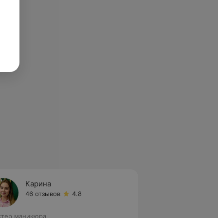
Карина
46 отзывов
4.8
тер маникюра