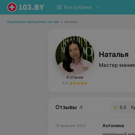
Все рубрики
Коррекция нарощенных ногтей
•
Наталья
Наталья
Мастер мани
4 отзыва
5.0
Отзывы
4
5.0
К
Антонина
16 февраля 2025
идеальный ма