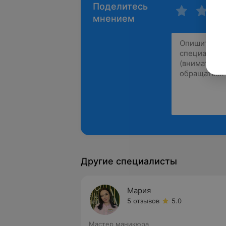
Поделитесь
мнением
Другие специалисты
Мария
5 отзывов
5.0
Мастер маникюра