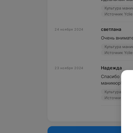
Культура мани
Источник Yclie
светлана
24 ноября 2024
Очень внимате
Культура мани
Источник Yclie
Надежда
23 ноября 2024
Спасибо Натал
маникюр!
Культура мани
Источник Yclie
Пока