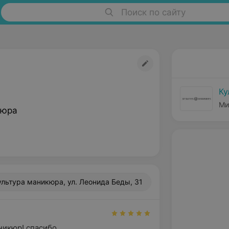
Поиск по сайту
Ку
Ми
кюра
ультура маникюра, ул. Леонида Беды, 31
никюр! спасибо