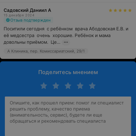
Садовский Даниил А
15 декабря 2024
Отзыв подтвержден
Поситили сегодня  с ребёнком  врача Абодовская Е.В. и 
её медсестра  очень  хорошие. Ребёнок и мама 
довольны приёмом.  Це...
А Клиника, пер. Комиссариатский, 29/1
Поделитесь мнением