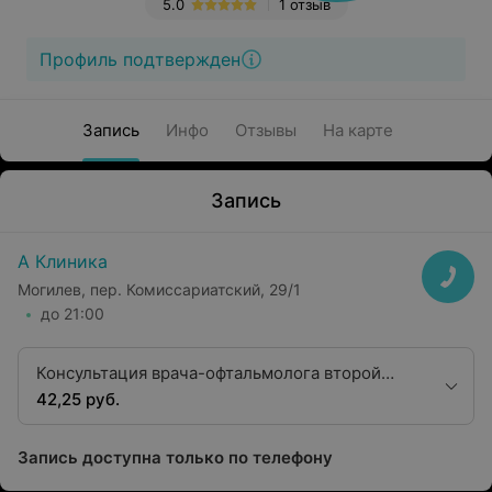
5.0
1 отзыв
Профиль подтвержден
Запись
Инфо
Отзывы
На карте
Запись
А Клиника
Могилев, пер. Комиссариатский, 29/1
до 21:00
Консультация врача-офтальмолога второй
квалификационной категории
42,25 руб.
Запись доступна только по телефону