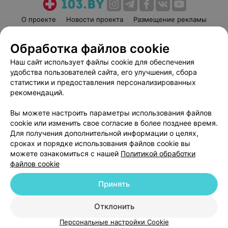
О проекте
Новости проекта
Размещение рекламы
Медицинский маркетинг
Публичный договор
Обработка файлов cookie
Пользовательское соглашение
Способы оплаты
Наш сайт использует файлы cookie для обеспечения
Вакансии
Партнеры
удобства пользователей сайта, его улучшения, сбора
Написать руководителю 103.by
статистики и предоставления персонализированных
Написать в поддержку
рекомендаций.
Персональные настройки cookie
Вы можете настроить параметры использования файлов
Обработка персональных данных
cookie или изменить свое согласие в более позднее время.
Для получения дополнительной информации о целях,
сроках и порядке использования файлов cookie вы
можете ознакомиться с нашей
Политикой обработки
файлов cookie
Принять
© 2026 ООО «Артокс Лаб», УНП 191700409
| 220012, Республика Беларусь,
г. Минск, улица Толбухина, 2, пом. 16 | help@103.by
Отклонить
Служба поддержки
+375 291212755
Персональные настройки Cookie