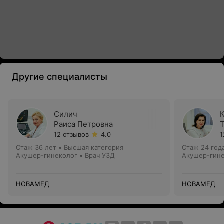
Другие специалисты
Силич
Раиса Петровна
12 отзывов
4.0
1
Стаж 36 лет
•
Высшая категория
Стаж 24 год
Акушер-гинеколог • Врач УЗД
Акушер-гине
НОВАМЕД
НОВАМЕД