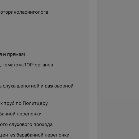
-оториноларинголога
я и прямая)
, гематом ЛОР-органов
а слуха шепотной и разговорной
х труб по Политцеру
банной перепонки
го слухового прохода
центез барабанной перепонки