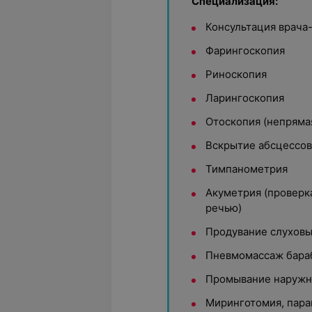
Специализация:
Консультация врача
Фарингоскопия
Риноскопия
Ларингоскопия
Отоскопия (непряма
Вскрытие абсцессов
Тимпанометрия
Акуметрия (проверк
речью)
Продувание слуховы
Пневмомассаж бара
Промывание наружно
Миринготомия, пара