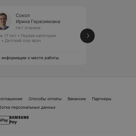
Сокол
Жуков
Ирина Герасимовна
Евген
Нет отзывов
4 отзы
ж 17 лет
•
Первая категория
Стаж 35 лет
•
Пер
 • Детский лор-врач
Лор • Детский лор
 информации о месте работы
Нет информации о
соглашение
Способы оплаты
Вакансии
Партнеры
ботка персональных данных