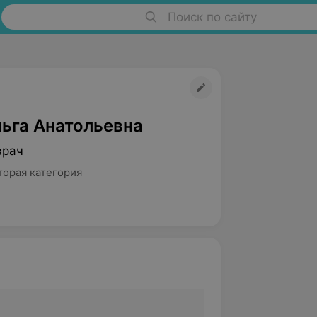
Поиск по сайту
ьга Анатольевна
врач
торая категория