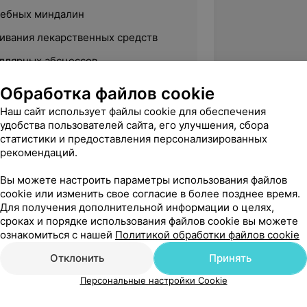
небных миндалин
ивания лекарственных средств
ллярных абсцессов
чных пазух носа по Проетцу
Обработка файлов cookie
стных пазух
Наш сайт использует файлы cookie для обеспечения
удобства пользователей сайта, его улучшения, сбора
 носа
статистики и предоставления персонализированных
рекомендаций.
чащих сосудов перегородки носа
тел уха, носа, рото- и
Вы можете настроить параметры использования файлов
cookie или изменить свое согласие в более позднее время.
Для получения дополнительной информации о целях,
ственных новообразований лор-
сроках и порядке использования файлов cookie вы можете
локализации
ознакомиться с нашей
Политикой обработки файлов cookie
ющих фурункула уха, носа
Отклонить
Принять
Персональные настройки Cookie