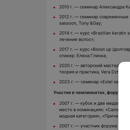
2010 г. — семинар Александра К
2012 г. — семинар современные 
sassoon, Tony &Gay;
2014 г. — курс «Brazilian kerati
лечение волос»;
2017 г. — курс «Boost up (долго
спикер: Елена Глинка;
2020 г. — авторский мастер-кла
теория и практика, Vera Dzha colo
2023 г. — семинар «Estel sensati
Участие в чемпионатах, форумах,
2007 г. — кубок и две медали че
место в номинациях: «Салонная
модная категория», «Прическа н
2007 г. — участник форума «Стил