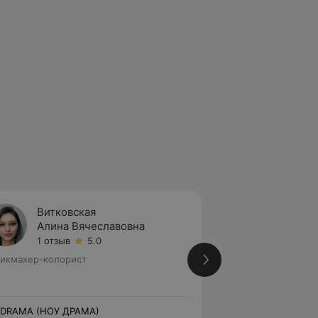
Витковская
Волче
Алина Вячеславовна
Илона
1 отзыв
5.0
3 отзы
икмахер-колорист
Стаж 17 лет
•
5-й 
Парикмахер
 DRAMA (НОУ ДРАМА)
NO DRAMA (НОУ Д