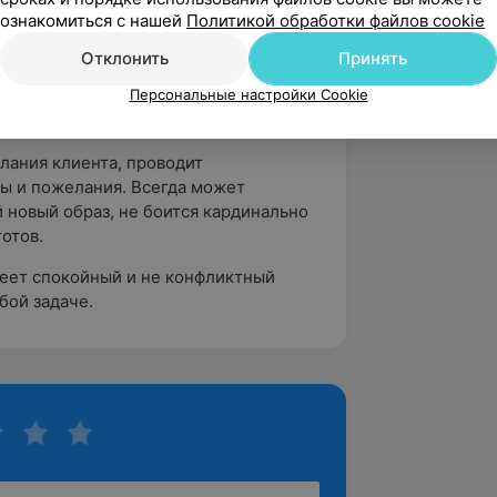
ознакомиться с нашей
Политикой обработки файлов cookie
кт-Петербург;
Отклонить
Принять
ната по парикмахерскому искусству и
тва «Белые росы»;
Персональные настройки Cookie
курс пар. искусства.
лания клиента, проводит
сы и пожелания. Всегда может
 новый образ, не боится кардинально
готов.
меет спокойный и не конфликтный
бой задаче.