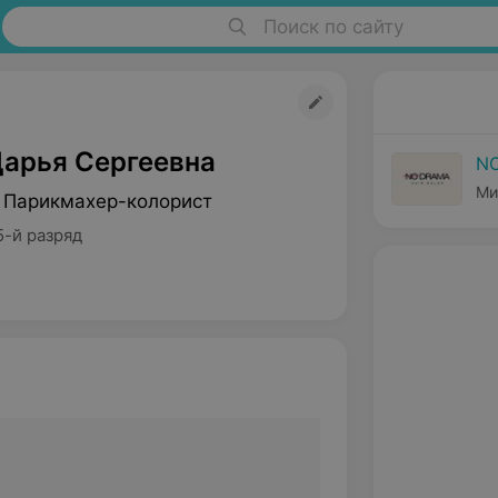
Поиск по сайту
Дарья Сергеевна
N
Ми
 Парикмахер-колорист
5-й разряд