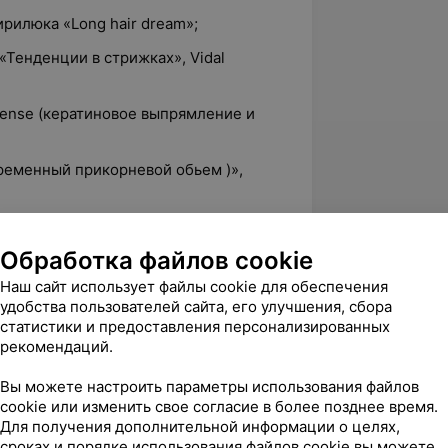
ирилюка «Long hair dream»;
«Тенденции в стрижках», Vidal
n sense (кератиновое выпрямление и
временный прикорневой обьем )»,
сс по сложным техникам окрашивания,
rist;
Обработка файлов cookie
on».
Наш сайт использует файлы cookie для обеспечения
удобства пользователей сайта, его улучшения, сбора
 фестивалях:
статистики и предоставления персонализированных
рекомендаций.
мпионата Беларуси. Два 2-х и 3-е
 стрижка и окрашивание», «Женская
Вы можете настроить параметры использования файлов
а длинных волосах»;
cookie или изменить свое согласие в более позднее время.
Для получения дополнительной информации о целях,
ь и красота»;
сроках и порядке использования файлов cookie вы можете