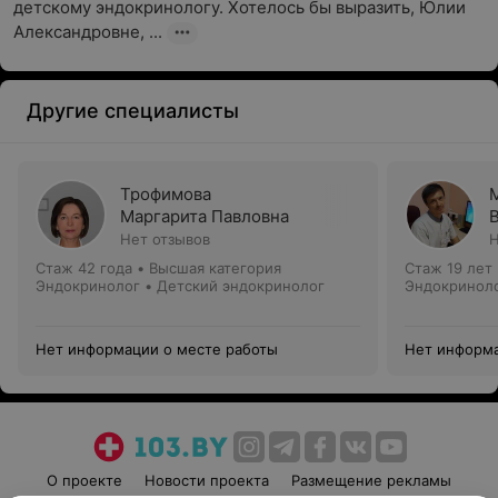
детскому эндокринологу. Хотелось бы выразить, Юлии 
Александровне, ...
Другие специалисты
Трофимова
Маргарита Павловна
Нет отзывов
Н
Стаж 42 года
•
Высшая категория
Стаж 19 лет
Эндокринолог • Детский эндокринолог
Эндокриноло
Нет информации о месте работы
Нет информа
О проекте
Новости проекта
Размещение рекламы