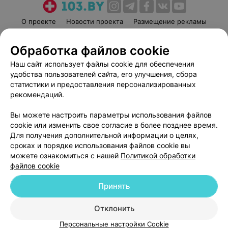
О проекте
Новости проекта
Размещение рекламы
Медицинский маркетинг
Публичный договор
Обработка файлов cookie
Пользовательское соглашение
Способы оплаты
Наш сайт использует файлы cookie для обеспечения
Вакансии
Партнеры
удобства пользователей сайта, его улучшения, сбора
Написать руководителю 103.by
статистики и предоставления персонализированных
Написать в поддержку
рекомендаций.
Персональные настройки cookie
Вы можете настроить параметры использования файлов
Обработка персональных данных
cookie или изменить свое согласие в более позднее время.
Для получения дополнительной информации о целях,
сроках и порядке использования файлов cookie вы
можете ознакомиться с нашей
Политикой обработки
файлов cookie
Принять
© 2026 ООО «Артокс Лаб», УНП 191700409
| 220012, Республика Беларусь,
г. Минск, улица Толбухина, 2, пом. 16 | help@103.by
Отклонить
Служба поддержки
+375 291212755
Персональные настройки Cookie