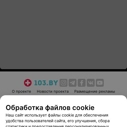
О проекте
Новости проекта
Размещение рекламы
Медицинский маркетинг
Публичный договор
Обработка файлов cookie
Пользовательское соглашение
Способы оплаты
Наш сайт использует файлы cookie для обеспечения
Вакансии
Партнеры
удобства пользователей сайта, его улучшения, сбора
Написать руководителю 103.by
статистики и предоставления персонализированных