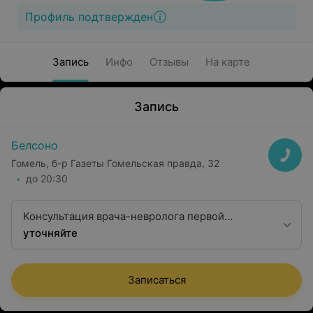
Профиль подтвержден
Запись
Инфо
Отзывы
На карте
Запись
Белсоно
Гомель, б-р Газеты Гомельская правда, 32
до 20:30
Консультация врача-невролога первой
квалификационной категории
уточняйте
Записаться