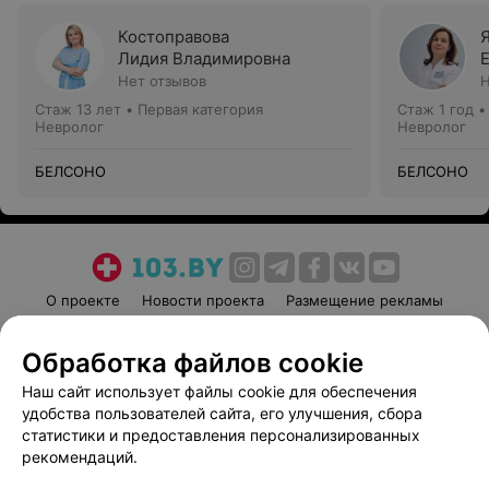
Костоправова
Лидия Владимировна
Нет отзывов
Н
Стаж 13 лет
•
Первая категория
Стаж 1 год
Невролог
Невролог
БЕЛСОНО
БЕЛСОНО
О проекте
Новости проекта
Размещение рекламы
Медицинский маркетинг
Публичный договор
Обработка файлов cookie
Пользовательское соглашение
Способы оплаты
Наш сайт использует файлы cookie для обеспечения
Вакансии
Партнеры
удобства пользователей сайта, его улучшения, сбора
Написать руководителю 103.by
статистики и предоставления персонализированных
Написать в поддержку
рекомендаций.
Персональные настройки cookie