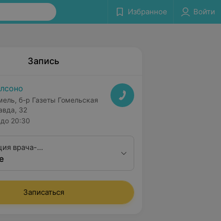
Избранное
Войти
Запись
лсоно
мель, б-р Газеты Гомельская
авда, 32
до 20:30
ция врача-
е
ринголога первой
ционной категории
Записаться