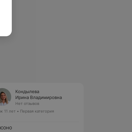
Кондылева
Ирина Владимировна
Нет отзывов
ж 11 лет
•
Первая категория
р
ЛСОНО