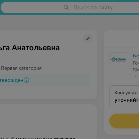
Поиск по сайту
ьга Анатольевна
Бе
Го
 Первая категория
пр
твержден
Консульта
уточняйт
оторинола
квалифика