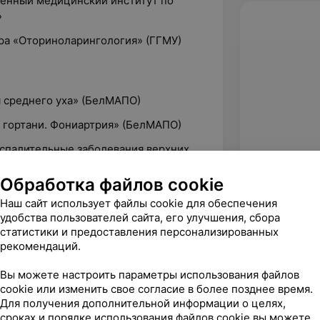
венный медицинский институт по
»
ура «Оториноларингология» (ГГМУ)
я среднего уха» (БелМАПО)
я гортани. Фониартрия» (БелМАПО)
оспалительные заболевания верхних
Обработка файлов cookie
зивная хирургия новообразований и
Наш сайт использует файлы cookie для обеспечения
ортани» (ГГМУ)
удобства пользователей сайта, его улучшения, сбора
статистики и предоставления персонализированных
рекомендаций.
Вы можете настроить параметры использования файлов
cookie или изменить свое согласие в более позднее время.
Для получения дополнительной информации о целях,
сроках и порядке использования файлов cookie вы можете