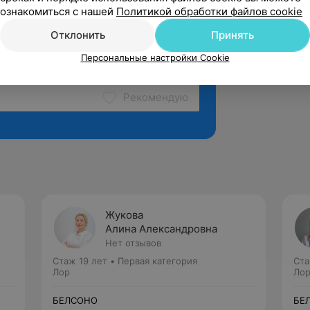
ознакомиться с нашей
Политикой обработки файлов cookie
Отклонить
Принять
Персональные настройки Cookie
Рекомендую
Жукова
Алина Александровна
Нет отзывов
Стаж 19 лет
•
Первая категория
Ста
Лор
Ло
БЕЛСОНО
БЕ