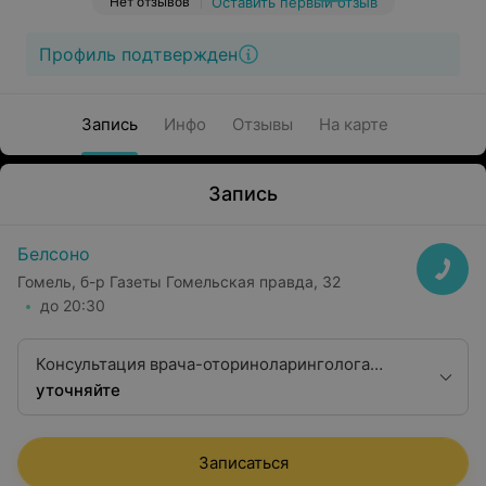
Нет отзывов
Оставить первый отзыв
Профиль подтвержден
Запись
Инфо
Отзывы
На карте
Запись
Белсоно
Гомель, б-р Газеты Гомельская правда, 32
до 20:30
Консультация врача-оториноларинголога
первой квалификационной категории
уточняйте
Записаться