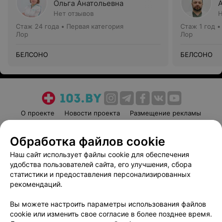
Ольга Анатольевна
Нет отзывов
Н
Стаж 24 года
•
Первая категория
Стаж 1 год
Лор
Лор
БЕЛСОНО
БЕЛСОНО
О проекте
Новости проекта
Размещение рекламы
Медицинский маркетинг
Публичный договор
Обработка файлов cookie
Пользовательское соглашение
Способы оплаты
Наш сайт использует файлы cookie для обеспечения
Вакансии
Партнеры
удобства пользователей сайта, его улучшения, сбора
Написать руководителю 103.by
статистики и предоставления персонализированных
Написать в поддержку
рекомендаций.
Персональные настройки cookie
Вы можете настроить параметры использования файлов
Обработка персональных данных
cookie или изменить свое согласие в более позднее время.