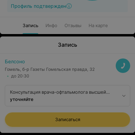
Профиль подтвержден
Запись
Инфо
Отзывы
На карте
Запись
Белсоно
Гомель, б-р Газеты Гомельская правда, 32
до 20:30
Консультация врача-офтальмолога высшей
квалификационной категории
уточняйте
Записаться