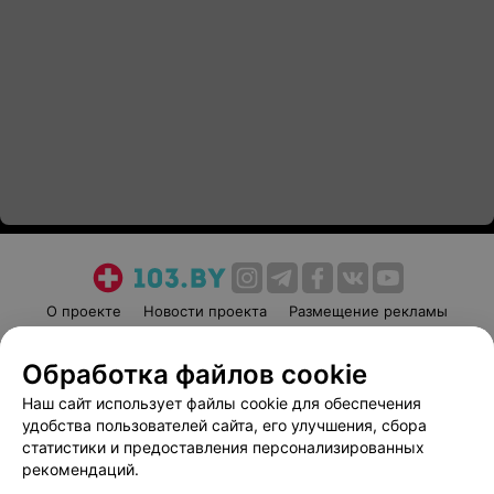
О проекте
Новости проекта
Размещение рекламы
Медицинский маркетинг
Публичный договор
Обработка файлов cookie
Пользовательское соглашение
Способы оплаты
Наш сайт использует файлы cookie для обеспечения
Вакансии
Партнеры
удобства пользователей сайта, его улучшения, сбора
Написать руководителю 103.by
статистики и предоставления персонализированных
Написать в поддержку
рекомендаций.