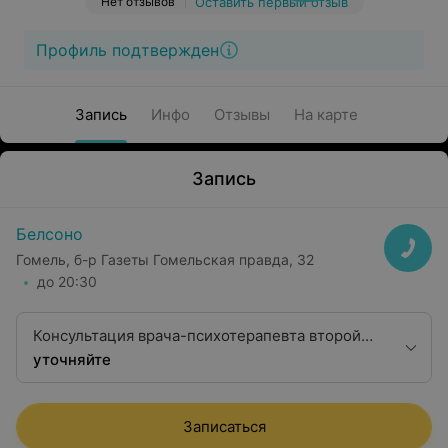
Нет отзывов
Оставить первый отзыв
Профиль подтвержден
Запись
Инфо
Отзывы
На карте
Запись
Белсоно
Гомель, б-р Газеты Гомельская правда, 32
до 20:30
Консультация врача-психотерапевта второй
квалификационной категории
уточняйте
Записаться