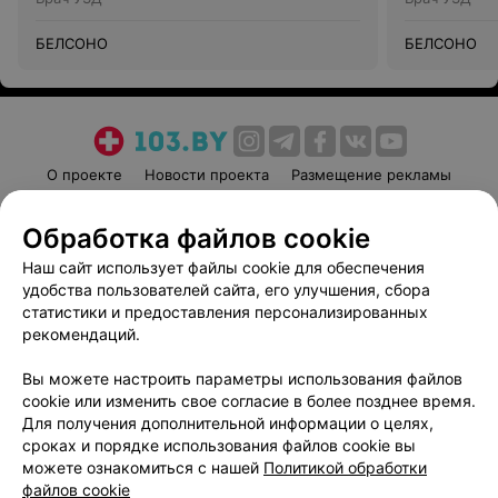
БЕЛСОНО
БЕЛСОНО
О проекте
Новости проекта
Размещение рекламы
Медицинский маркетинг
Публичный договор
Обработка файлов cookie
Пользовательское соглашение
Способы оплаты
Наш сайт использует файлы cookie для обеспечения
Вакансии
Партнеры
удобства пользователей сайта, его улучшения, сбора
Написать руководителю 103.by
статистики и предоставления персонализированных
Написать в поддержку
рекомендаций.
Персональные настройки cookie
Вы можете настроить параметры использования файлов
Обработка персональных данных
cookie или изменить свое согласие в более позднее время.
Для получения дополнительной информации о целях,
сроках и порядке использования файлов cookie вы
можете ознакомиться с нашей
Политикой обработки
файлов cookie