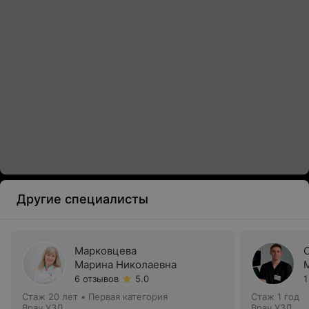
Другие специалисты
Марковцева
Марина Николаевна
6 отзывов
5.0
1
Стаж 20 лет
•
Первая категория
Стаж 1 год
Врач УЗД
Врач УЗД