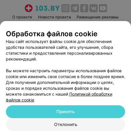
О проекте
Новости проекта
Размещение рекламы
Медицинский маркетинг
Публичный договор
Обработка файлов cookie
Пользовательское соглашение
Способы оплаты
Наш сайт использует файлы cookie для обеспечения
Вакансии
Партнеры
удобства пользователей сайта, его улучшения, сбора
Написать руководителю 103.by
статистики и предоставления персонализированных
Написать в поддержку
рекомендаций.
Персональные настройки cookie
Вы можете настроить параметры использования файлов
Обработка персональных данных
cookie или изменить свое согласие в более позднее время.
Для получения дополнительной информации о целях,
сроках и порядке использования файлов cookie вы
можете ознакомиться с нашей
Политикой обработки
файлов cookie
Принять
© 2026 ООО «Артокс Лаб», УНП 191700409
| 220012, Республика Беларусь,
г. Минск, улица Толбухина, 2, пом. 16 | help@103.by
Отклонить