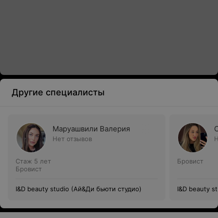
Другие специалисты
Маруашвили Валерия
Нет отзывов
Н
Стаж 5 лет
Бровист
Бровист
I&D beauty studio (Ай&Ди бьюти студио)
I&D beauty s