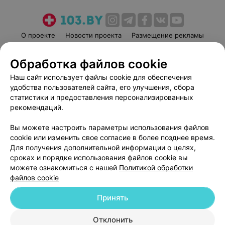
О проекте
Новости проекта
Размещение рекламы
Медицинский маркетинг
Публичный договор
Обработка файлов cookie
Пользовательское соглашение
Способы оплаты
Наш сайт использует файлы cookie для обеспечения
Вакансии
Партнеры
удобства пользователей сайта, его улучшения, сбора
Написать руководителю 103.by
статистики и предоставления персонализированных
Написать в поддержку
рекомендаций.
Персональные настройки cookie
Вы можете настроить параметры использования файлов
Обработка персональных данных
cookie или изменить свое согласие в более позднее время.
Для получения дополнительной информации о целях,
сроках и порядке использования файлов cookie вы
можете ознакомиться с нашей
Политикой обработки
файлов cookie
Принять
© 2026 ООО «Артокс Лаб», УНП 191700409
| 220012, Республика Беларусь,
г. Минск, улица Толбухина, 2, пом. 16 | help@103.by
Отклонить