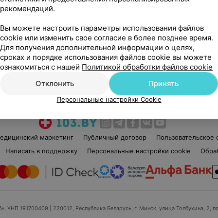
рекомендаций.
Вы можете настроить параметры использования файлов
cookie или изменить свое согласие в более позднее время.
Для получения дополнительной информации о целях,
сроках и порядке использования файлов cookie вы можете
Рекомендую
ознакомиться с нашей
Политикой обработки файлов cookie
Отклонить
Принять
Персональные настройки Cookie
едицинский маркетинг
Публичный договор
Пользовательское 
Написать в поддержку
Персональные настройки cookie
Обра
б», УНП 191700409
| 220012, Республика Беларусь, г. Минск, улица Толбухина, 2, п