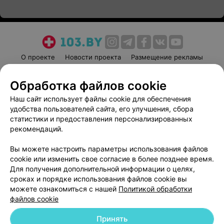
О проекте
Новости проекта
Размещение рекламы
Медицинский маркетинг
Публичный договор
Обработка файлов cookie
Пользовательское соглашение
Способы оплаты
Наш сайт использует файлы cookie для обеспечения
Вакансии
Партнеры
удобства пользователей сайта, его улучшения, сбора
Написать руководителю 103.by
статистики и предоставления персонализированных
Написать в поддержку
рекомендаций.
Персональные настройки cookie
Вы можете настроить параметры использования файлов
Обработка персональных данных
cookie или изменить свое согласие в более позднее время.
Для получения дополнительной информации о целях,
сроках и порядке использования файлов cookie вы
можете ознакомиться с нашей
Политикой обработки
файлов cookie
Принять