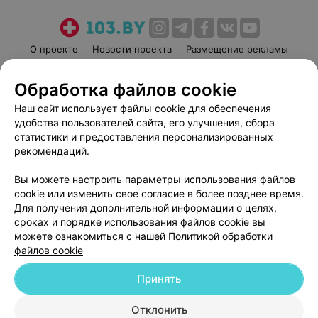
О проекте
Новости проекта
Размещение рекламы
Медицинский маркетинг
Публичный договор
Обработка файлов cookie
Пользовательское соглашение
Способы оплаты
Наш сайт использует файлы cookie для обеспечения
Вакансии
Партнеры
удобства пользователей сайта, его улучшения, сбора
Написать руководителю 103.by
статистики и предоставления персонализированных
Написать в поддержку
рекомендаций.
Персональные настройки cookie
Вы можете настроить параметры использования файлов
Обработка персональных данных
cookie или изменить свое согласие в более позднее время.
Для получения дополнительной информации о целях,
сроках и порядке использования файлов cookie вы
можете ознакомиться с нашей
Политикой обработки
файлов cookie
Принять
© 2026 ООО «Артокс Лаб», УНП 191700409
| 220012, Республика Беларусь,
г. Минск, улица Толбухина, 2, пом. 16 | help@103.by
Отклонить