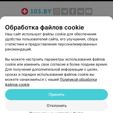
О проекте
Новости проекта
Размещение рекламы
Обработка файлов cookie
Медицинский маркетинг
Публичный договор
Пользовательское соглашение
Способы оплаты
Наш сайт использует файлы cookie для обеспечения
удобства пользователей сайта, его улучшения, сбора
Вакансии
Партнеры
статистики и предоставления персонализированных
Написать руководителю 103.by
рекомендаций.
Написать в поддержку
Вы можете настроить параметры использования файлов
Персональные настройки cookie
cookie или изменить свое согласие в более позднее время.
Обработка персональных данных
Для получения дополнительной информации о целях,
сроках и порядке использования файлов cookie вы
можете ознакомиться с нашей
Политикой обработки
файлов cookie
Принять
© 2026 ООО «Артокс Лаб», УНП 191700409
| 220012, Республика Беларусь,
Отклонить
г. Минск, улица Толбухина, 2, пом. 16 | help@103.by