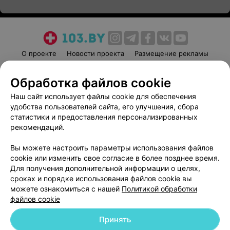
О проекте
Новости проекта
Размещение рекламы
Медицинский маркетинг
Публичный договор
Обработка файлов cookie
Пользовательское соглашение
Способы оплаты
Наш сайт использует файлы cookie для обеспечения
Вакансии
Партнеры
удобства пользователей сайта, его улучшения, сбора
Написать руководителю 103.by
статистики и предоставления персонализированных
Написать в поддержку
рекомендаций.
Персональные настройки cookie
Вы можете настроить параметры использования файлов
Обработка персональных данных
cookie или изменить свое согласие в более позднее время.
Для получения дополнительной информации о целях,
сроках и порядке использования файлов cookie вы
можете ознакомиться с нашей
Политикой обработки
файлов cookie
Принять
© 2026 ООО «Артокс Лаб», УНП 191700409
| 220012, Республика Беларусь,