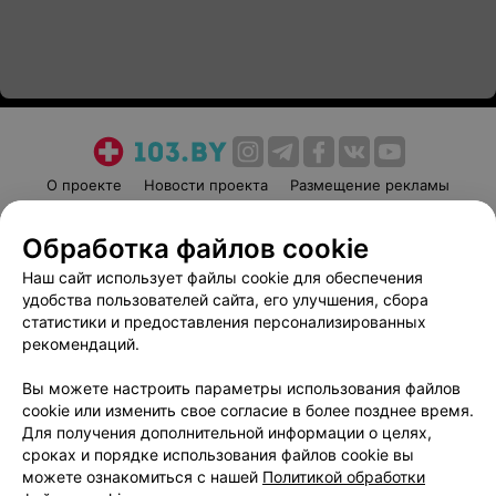
О проекте
Новости проекта
Размещение рекламы
Медицинский маркетинг
Публичный договор
Обработка файлов cookie
Пользовательское соглашение
Способы оплаты
Наш сайт использует файлы cookie для обеспечения
Вакансии
Партнеры
удобства пользователей сайта, его улучшения, сбора
Написать руководителю 103.by
статистики и предоставления персонализированных
Написать в поддержку
рекомендаций.
Персональные настройки cookie
Вы можете настроить параметры использования файлов
Обработка персональных данных
cookie или изменить свое согласие в более позднее время.
Для получения дополнительной информации о целях,
сроках и порядке использования файлов cookie вы
можете ознакомиться с нашей
Политикой обработки