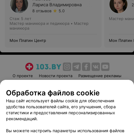
Лариса Владимировна
2
8 отзывов
5.0
Стаж 5 лет
Мастер ман
Мастер маникюра и педикюра • Мастер
маникюра
Мон Платин Центр
Мон Платин 
О проекте
Новости проекта
Размещение рекламы
Медицинский маркетинг
Публичный договор
Обработка файлов cookie
Пользовательское соглашение
Способы оплаты
Наш сайт использует файлы cookie для обеспечения
Вакансии
Партнеры
удобства пользователей сайта, его улучшения, сбора
Написать руководителю 103.by
статистики и предоставления персонализированных
Написать в поддержку
рекомендаций.
Персональные настройки cookie
Вы можете настроить параметры использования файлов